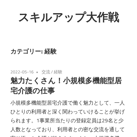
コ
ン
スキルアップ大作戦
テ
小
ン
規
ツ
模
へ
カテゴリー:
経験
多
ス
機
キ
2022-05-16
交流
/
経験
能
ッ
魅力たくさん！小規模多機能型居
型
プ
宅介護の仕事
居
宅
小規模多機能型居宅介護で働く魅力として、一人
介
ひとりの利用者と深く関わっていけることが挙げ
護
られます。1事業所当たりの登録定員は29名と少
で
人数となっており、利用者との密な交流を通して
ス