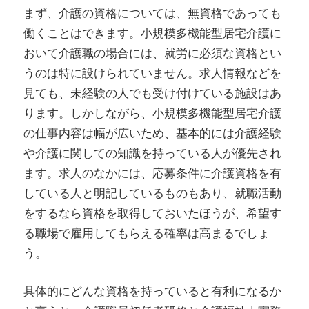
まず、介護の資格については、無資格であっても
キ
働くことはできます。小規模多機能型居宅介護に
ル
おいて介護職の場合には、就労に必須な資格とい
ア
うのは特に設けられていません。求人情報などを
ッ
見ても、未経験の人でも受け付けている施設はあ
プ
ります。しかしながら、小規模多機能型居宅介護
を
の仕事内容は幅が広いため、基本的には介護経験
目
や介護に関しての知識を持っている人が優先され
指
ます。求人のなかには、応募条件に介護資格を有
そ
している人と明記しているものもあり、就職活動
う！
をするなら資格を取得しておいたほうが、希望す
る職場で雇用してもらえる確率は高まるでしょ
う。
具体的にどんな資格を持っていると有利になるか