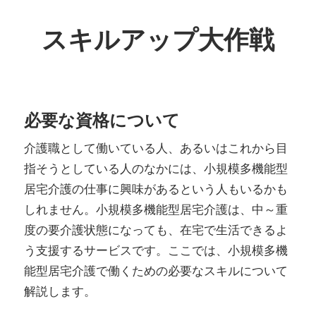
コ
ン
スキルアップ大作戦
テ
小
ン
規
ツ
模
へ
必要な資格について
多
ス
介護職として働いている人、あるいはこれから目
機
キ
指そうとしている人のなかには、小規模多機能型
能
ッ
居宅介護の仕事に興味があるという人もいるかも
型
プ
しれません。小規模多機能型居宅介護は、中～重
居
度の要介護状態になっても、在宅で生活できるよ
宅
う支援するサービスです。ここでは、小規模多機
介
能型居宅介護で働くための必要なスキルについて
護
解説します。
で
ス